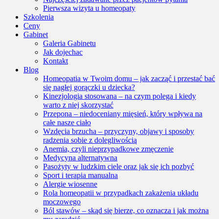
Pierwsza wizyta u homeopaty
Szkolenia
Ceny
Gabinet
Galeria Gabinetu
Jak dojechac
Kontakt
Blog
Homeopatia w Twoim domu – jak zacząć i przestać bać
się nagłej gorączki u dziecka?
Kinezjologia stosowana – na czym polega i kiedy
warto z niej skorzystać
Przepona – niedoceniany mięsień, który wpływa na
całe nasze ciało
Wzdęcia brzucha – przyczyny, objawy i sposoby
radzenia sobie z dolegliwością
Anemia, czyli nieprzypadkowe zmęczenie
Medycyna alternatywna
Pasożyty w ludzkim ciele oraz jak się ich pozbyć
Sport i terapia manualna
Alergie wiosenne
Rola homeopatii w przypadkach zakażenia układu
moczowego
Ból stawów – skąd się bierze, co oznacza i jak można