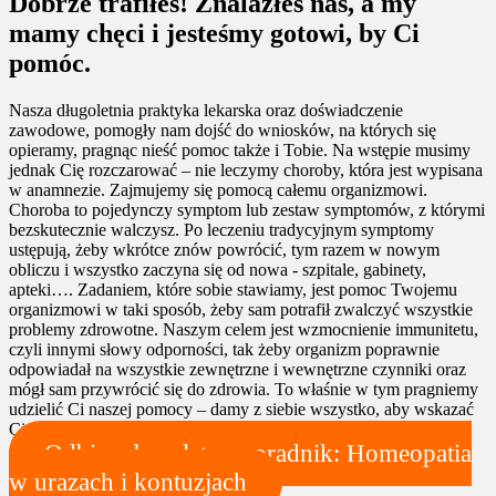
Dobrze trafiłeś! Znalazłeś nas, a my
mamy chęci i jesteśmy gotowi, by Ci
pomóc.
Nasza długoletnia praktyka lekarska oraz doświadczenie
zawodowe, pomogły nam dojść do wniosków, na których się
opieramy, pragnąc nieść pomoc także i Tobie. Na wstępie musimy
jednak Cię rozczarować – nie leczymy choroby, która jest wypisana
w anamnezie. Zajmujemy się pomocą całemu organizmowi.
Choroba to pojedynczy symptom lub zestaw symptomów, z którymi
bezskutecznie walczysz. Po leczeniu tradycyjnym symptomy
ustępują, żeby wkrótce znów powrócić, tym razem w nowym
obliczu i wszystko zaczyna się od nowa - szpitale, gabinety,
apteki…. Zadaniem, które sobie stawiamy, jest pomoc Twojemu
organizmowi w taki sposób, żeby sam potrafił zwalczyć wszystkie
problemy zdrowotne. Naszym celem jest wzmocnienie immunitetu,
czyli innymi słowy odporności, tak żeby organizm poprawnie
odpowiadał na wszystkie zewnętrzne i wewnętrzne czynniki oraz
mógł sam przywrócić się do zdrowia. To właśnie w tym pragniemy
udzielić Ci naszej pomocy – damy z siebie wszystko, aby wskazać
Ci jak najkrótszą drogę do harmonii i bycia w pełni zdrowym.
Odbierz bezpłatny poradnik: Homeopatia
w urazach i kontuzjach