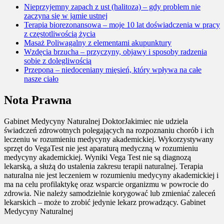
Nieprzyjemny zapach z ust (halitoza) – gdy problem nie
zaczyna się w jamie ustnej
Terapia biorezonansowa – moje 10 lat doświadczenia w pracy
z częstotliwością życia
Masaż Poliwagalny z elementami akupunktury
Wzdęcia brzucha – przyczyny, objawy i sposoby radzenia
sobie z dolegliwością
Przepona – niedoceniany mięsień, który wpływa na całe
nasze ciało
Nota Prawna
Gabinet Medycyny Naturalnej DoktorJakimiec nie udziela
świadczeń zdrowotnych polegających na rozpoznaniu chorób i ich
leczeniu w rozumieniu medycyny akademickiej. Wykorzystywany
sprzęt do VegaTest nie jest aparaturą medyczną w rozumieniu
medycyny akademickiej. Wyniki Vega Test nie są diagnozą
lekarską, a służą do ustalenia zakresu terapii naturalnej. Terapia
naturalna nie jest leczeniem w rozumieniu medycyny akademickiej i
ma na celu profilaktykę oraz wsparcie organizmu w powrocie do
zdrowia. Nie należy samodzielnie korygować lub zmieniać zaleceń
lekarskich – może to zrobić jedynie lekarz prowadzący. Gabinet
Medycyny Naturalnej