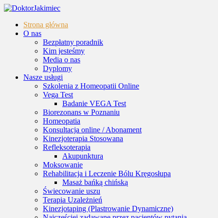
Strona główna
O nas
Bezpłatny poradnik
Kim jesteśmy
Media o nas
Dyplomy
Nasze usługi
Szkolenia z Homeopatii Online
Vega Test
Badanie VEGA Test
Biorezonans w Poznaniu
Homeopatia
Konsultacja online / Abonament
Kinezjoterapia Stosowana
Refleksoterapia
Akupunktura
Moksowanie
Rehabilitacja i Leczenie Bólu Kręgosłupa
Masaż bańką chińską
Świecowanie uszu
Terapia Uzależnień
Kinezjotaping (Plastrowanie Dynamiczne)
Najczęściej zadawane przez pacjentów pytania