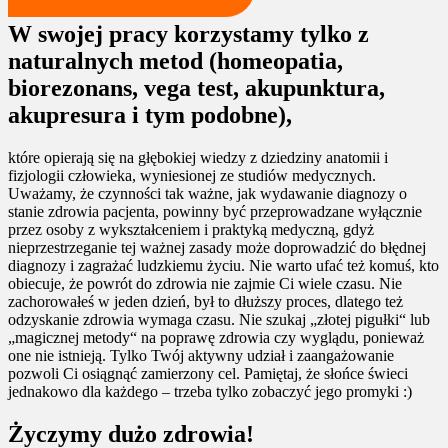
W swojej pracy korzystamy tylko z
naturalnych metod (homeopatia,
biorezonans, vega test, akupunktura,
akupresura i tym podobne),
które opierają się na głębokiej wiedzy z dziedziny anatomii i
fizjologii człowieka, wyniesionej ze studiów medycznych.
Uważamy, że czynności tak ważne, jak wydawanie diagnozy o
stanie zdrowia pacjenta, powinny być przeprowadzane wyłącznie
przez osoby z wykształceniem i praktyką medyczną, gdyż
nieprzestrzeganie tej ważnej zasady może doprowadzić do błędnej
diagnozy i zagrażać ludzkiemu życiu. Nie warto ufać też komuś, kto
obiecuje, że powrót do zdrowia nie zajmie Ci wiele czasu. Nie
zachorowałeś w jeden dzień, był to dłuższy proces, dlatego też
odzyskanie zdrowia wymaga czasu. Nie szukaj „złotej pigułki“ lub
„magicznej metody“ na poprawę zdrowia czy wyglądu, ponieważ
one nie istnieją. Tylko Twój aktywny udział i zaangażowanie
pozwoli Ci osiągnąć zamierzony cel. Pamiętaj, że słońce świeci
jednakowo dla każdego – trzeba tylko zobaczyć jego promyki :)
Życzymy dużo zdrowia!